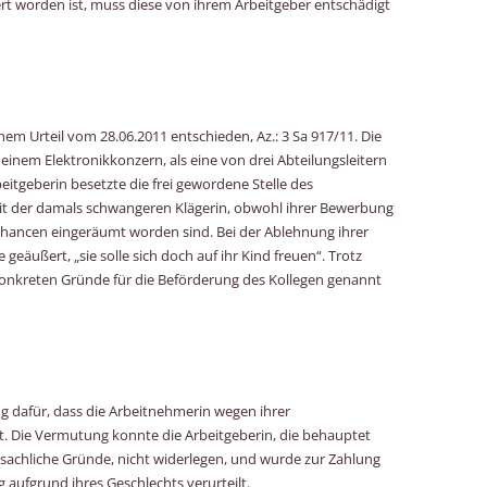
rt worden ist, muss diese von ihrem Arbeitgeber entschädigt
em Urteil vom 28.06.2011 entschieden, Az.: 3 Sa 917/11. Die
einem Elektronikkonzern, als eine von drei Abteilungsleitern
beitgeberin besetzte die frei gewordene Stelle des
t der damals schwangeren Klägerin, obwohl ihrer Bewerbung
ancen eingeräumt worden sind. Bei der Ablehnung ihrer
eäußert, „sie solle sich doch auf ihr Kind freuen“. Trotz
konkreten Gründe für die Beförderung des Kollegen genannt
 dafür, dass die Arbeitnehmerin wegen ihrer
t. Die Vermutung konnte die Arbeitgeberin, die behauptet
 sachliche Gründe, nicht widerlegen, und wurde zur Zahlung
aufgrund ihres Geschlechts verurteilt.